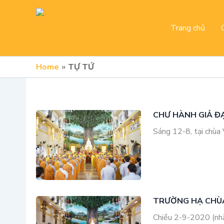
Skip
to
Trang chủ
content
Home
TỰ TỨ
CHƯ HÀNH GIẢ Đ
Sáng 12-8, tại chùa
TRƯỜNG HẠ CHÙA
Chiều 2-9-2020 (nh