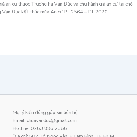
iả an cư thuộc Trường hạ Vạn Đức và chư hành giả an cư tại chỗ
ng Vạn Đức kết thúc mùa An cư PL.2564 – DL.2020.
Mọi ý kiến đóng góp xin liên hệ:
Email: chuavanduc@gmail.com
Hotline: 0283 896 2388
Địa chỉ: 502 Tô Ngọc Vân, P.Tam Bình, TP.HCM