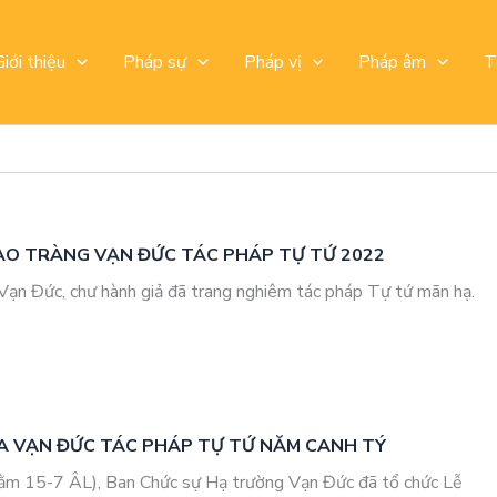
Giới thiệu
Pháp sự
Pháp vị
Pháp âm
T
ẠO TRÀNG VẠN ĐỨC TÁC PHÁP TỰ TỨ 2022
 Vạn Đức, chư hành giả đã trang nghiêm tác pháp Tự tứ mãn hạ.
 VẠN ĐỨC TÁC PHÁP TỰ TỨ NĂM CANH TÝ
ằm 15-7 ÂL), Ban Chức sự Hạ trường Vạn Đức đã tổ chức Lễ