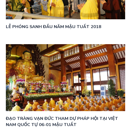
LỄ PHÓNG SANH ĐẦU NĂM MẬU TUẤT 2018
ĐẠO TRÀNG VẠN ĐỨC THAM DỰ PHÁP HỘI TẠI VIỆT
NAM QUỐC TỰ 06-01 MẬU TUẤT