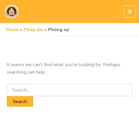
Skip
to
content
Home
Pháp âm
Phóng sự
It seems we can’t find what you’re looking for. Perhaps
searching can help.
Search
for: