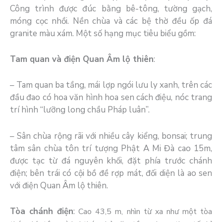
Công trình được đúc bằng bê-tông, tường gạch,
móng cọc nhồi. Nền chùa và các bệ thờ đều ốp đá
granite màu xám. Một số hạng mục tiêu biểu gồm:
Tam quan và điện Quan Âm lộ thiên
:
– Tam quan ba tầng, mái lợp ngói lưu ly xanh, trên các
đầu đao có hoa văn hình hoa sen cách điệu, nóc trang
trí hình “lưỡng long chầu Pháp luân”.
– Sân chùa rộng rãi với nhiều cây kiểng, bonsai; trung
tâm sân chùa tôn trí tượng Phật A Mi Đà cao 15m,
được tạc từ đá nguyên khối, đặt phía trước chánh
điện; bên trái có cội bồ đề rợp mát, đối diện là ao sen
với điện Quan Âm lộ thiên.
Tòa chánh điện
:
Cao 43,5 m, nhìn từ xa như một tòa