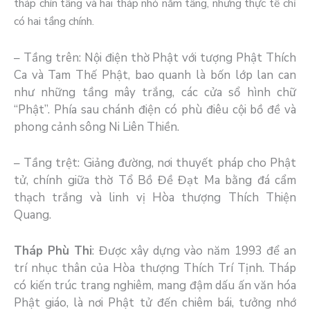
tháp chín tầng và hai tháp nhỏ năm tầng, nhưng thực tế chỉ
có hai tầng chính.
– Tầng trên: Nội điện thờ Phật với tượng Phật Thích
Ca và Tam Thế Phật, bao quanh là bốn lớp lan can
như những tầng mây trắng, các cửa sổ hình chữ
“Phật”. Phía sau chánh điện có phù điêu cội bồ đề và
phong cảnh sông Ni Liên Thiền.
– Tầng trệt: Giảng đường, nơi thuyết pháp cho Phật
tử, chính giữa thờ Tổ Bồ Đề Đạt Ma bằng đá cẩm
thạch trắng và linh vị Hòa thượng Thích Thiện
Quang.
Tháp Phù Thi
: Được xây dựng vào năm 1993 để an
trí nhục thân của Hòa thượng Thích Trí Tịnh. Tháp
có kiến trúc trang nghiêm, mang đậm dấu ấn văn hóa
Phật giáo, là nơi Phật tử đến chiêm bái, tưởng nhớ