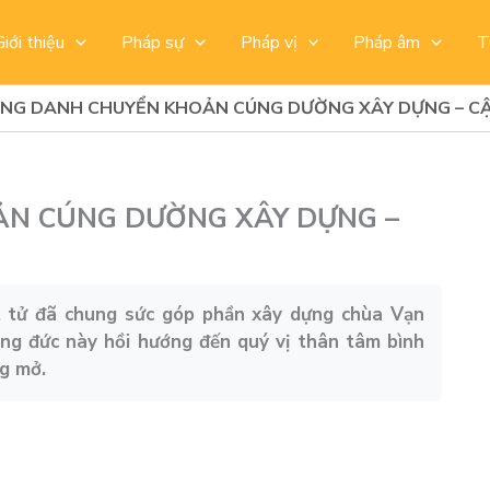
Giới thiệu
Pháp sự
Pháp vị
Pháp âm
T
NG DANH CHUYỂN KHOẢN CÚNG DƯỜNG XÂY DỰNG – CẬ
N CÚNG DƯỜNG XÂY DỰNG –
t tử đã chung sức góp phần xây dựng chùa Vạn
ng đức này hồi hướng đến quý vị thân tâm bình
ng mở.