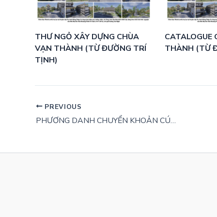
THƯ NGỎ XÂY DỰNG CHÙA
CATALOGUE 
VẠN THÀNH (TỪ ĐƯỜNG TRÍ
THÀNH (TỪ Đ
TỊNH)
PREVIOUS
PHƯƠNG DANH CHUYỂN KHOẢN CÚNG DƯỜNG XÂY DỰNG – CẬP NHẬT 22-07-2022