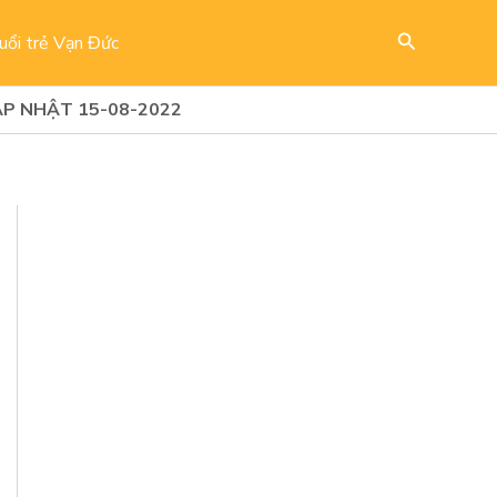
Search
uổi trẻ Vạn Đức
P NHẬT 15-08-2022