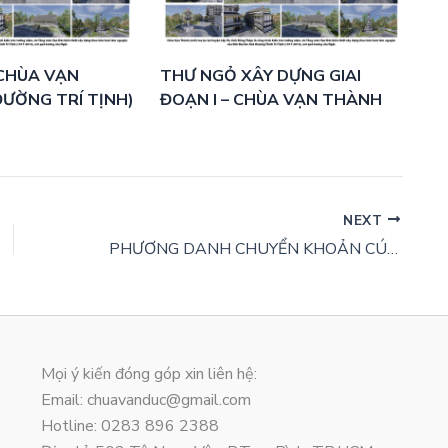
CHÙA VẠN
THƯ NGỎ XÂY DỰNG GIAI
ƯỜNG TRÍ TỊNH)
ĐOẠN I – CHÙA VẠN THÀNH
NEXT
PHƯƠNG DANH CHUYỂN KHOẢN CÚNG DƯỜNG XÂY DỰNG – CẬP NHẬT 27-08-2022
Mọi ý kiến đóng góp xin liên hệ:
Email: chuavanduc@gmail.com
Hotline: 0283 896 2388