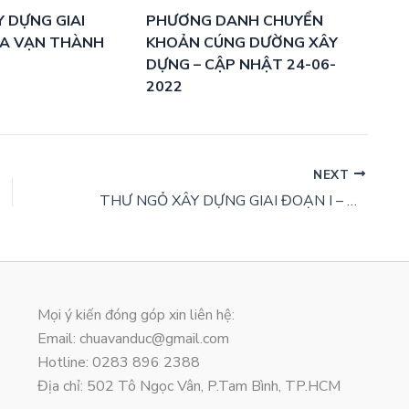
 DỰNG GIAI
PHƯƠNG DANH CHUYỂN
ÙA VẠN THÀNH
KHOẢN CÚNG DƯỜNG XÂY
DỰNG – CẬP NHẬT 24-06-
2022
NEXT
THƯ NGỎ XÂY DỰNG GIAI ĐOẠN I – CHÙA VẠN THÀNH
Mọi ý kiến đóng góp xin liên hệ:
Email: chuavanduc@gmail.com
Hotline: 0283 896 2388
Địa chỉ: 502 Tô Ngọc Vân, P.Tam Bình, TP.HCM