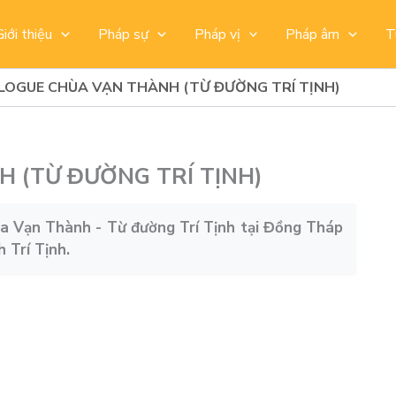
Giới thiệu
Pháp sự
Pháp vị
Pháp âm
T
LOGUE CHÙA VẠN THÀNH (TỪ ĐƯỜNG TRÍ TỊNH)
 (TỪ ĐƯỜNG TRÍ TỊNH)
hùa Vạn Thành - Từ đường Trí Tịnh tại Đồng Tháp
 Trí Tịnh.