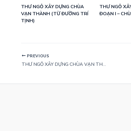
THƯ NGỎ XÂY DỰNG CHÙA
THƯ NGỎ XÂY
VẠN THÀNH (TỪ ĐƯỜNG TRÍ
ĐOẠN I – CH
TỊNH)
PREVIOUS
THƯ NGỎ XÂY DỰNG CHÙA VẠN THÀNH (TỪ ĐƯỜNG TRÍ TỊNH)