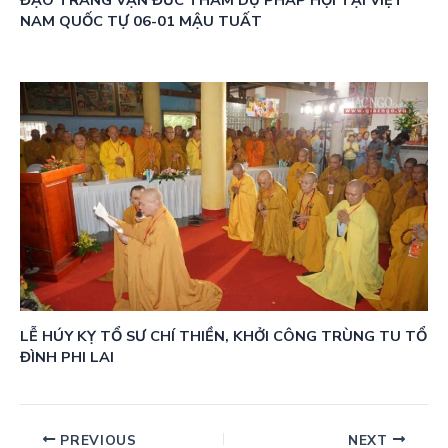
ĐẠO TRÀNG VẠN ĐỨC THAM DỰ PHÁP HỘI TẠI VIỆT
NAM QUỐC TỰ 06-01 MẬU TUẤT
LỄ HÚY KỴ TỔ SƯ CHÍ THIỀN, KHỞI CÔNG TRÙNG TU TỔ
ĐÌNH PHI LAI
PREVIOUS
NEXT