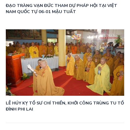
ĐẠO TRÀNG VẠN ĐỨC THAM DỰ PHÁP HỘI TẠI VIỆT
NAM QUỐC TỰ 06-01 MẬU TUẤT
LỄ HÚY KỴ TỔ SƯ CHÍ THIỀN, KHỞI CÔNG TRÙNG TU TỔ
ĐÌNH PHI LAI