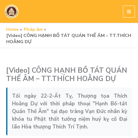
Skip
to
content
Home
Pháp âm
[Video] CÔNG HẠNH BỒ TÁT QUÁN THẾ ÂM – TT.THÍCH
HOẰNG DỰ
[Video] CÔNG HẠNH BỒ TÁT QUÁN
THẾ ÂM – TT.THÍCH HOẰNG DỰ
Tối ngày 22-2-Ất Tỵ, Thượng tọa Thích
Hoằng Dự với thời pháp thoại "Hạnh Bồ-tát
Quán Thế Âm" tại đạo tràng Vạn Đức nhân kỳ
khóa tu Phật thất tưởng niệm huý kỵ cố Đại
lão Hòa thượng Thích Trí Tịnh.