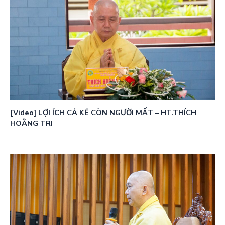
[Video] LỢI ÍCH CẢ KẺ CÒN NGƯỜI MẤT – HT.THÍCH
HOẰNG TRI