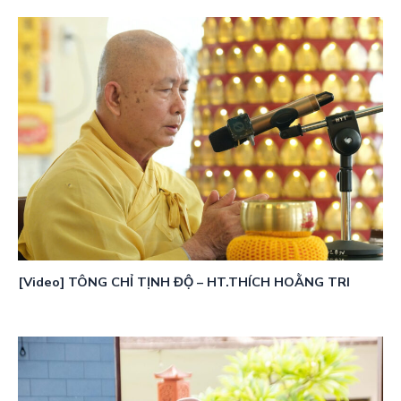
[Video] TÔNG CHỈ TỊNH ĐỘ – HT.THÍCH HOẰNG TRI