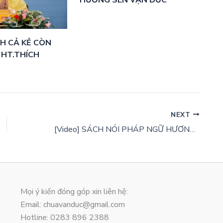
HƯƠNG SEN VẠN ĐỨC
ÍCH CẢ KẺ CÒN
 HT.THÍCH
NEXT
[Video] SÁCH NÓI PHÁP NGỮ HƯƠNG SEN VẠN ĐỨC
Mọi ý kiến đóng góp xin liên hệ:
Email: chuavanduc@gmail.com
Hotline: 0283 896 2388