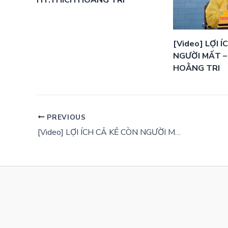
HT.THÍCH HOẰNG TRI
[Video] LỢI 
NGƯỜI MẤT –
HOẰNG TRI
PREVIOUS
[Video] LỢI ÍCH CẢ KẺ CÒN NGƯỜI MẤT – HT.THÍCH HOẰNG TRI