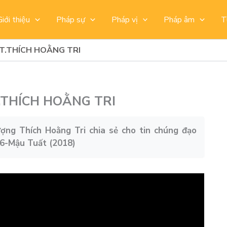
Giới thiệu
Pháp sự
Pháp vị
Pháp âm
T
 HT.THÍCH HOẰNG TRI
T.THÍCH HOẰNG TRI
ợng Thích Hoằng Tri chia sẻ cho tin chúng đạo
-6-Mậu Tuất (2018)