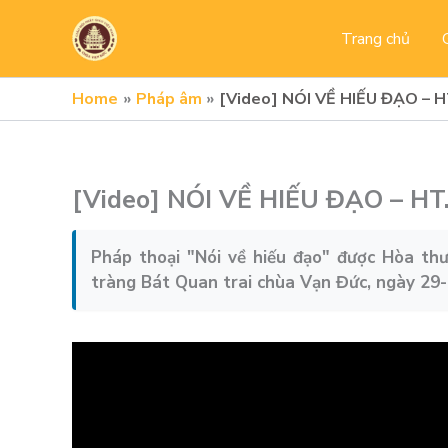
Skip
to
Trang chủ
content
Home
Pháp âm
[Video] NÓI VỀ HIẾU ĐẠO –
[Video] NÓI VỀ HIẾU ĐẠO – H
Pháp thoại "Nói về hiếu đạo" được Hòa thư
tràng Bát Quan trai chùa Vạn Đức, ngày 29