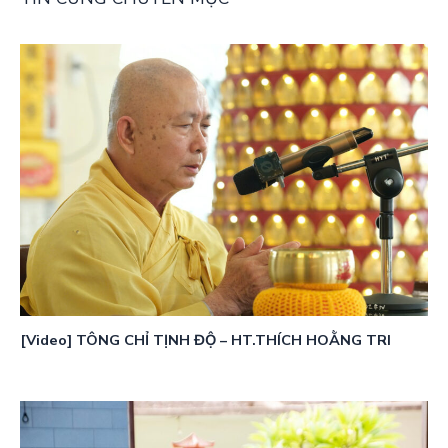
[Video] TÔNG CHỈ TỊNH ĐỘ – HT.THÍCH HOẰNG TRI