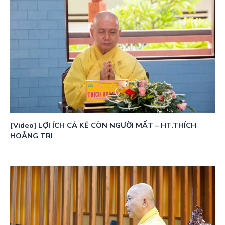
[Video] LỢI ÍCH CẢ KẺ CÒN NGƯỜI MẤT – HT.THÍCH
HOẰNG TRI