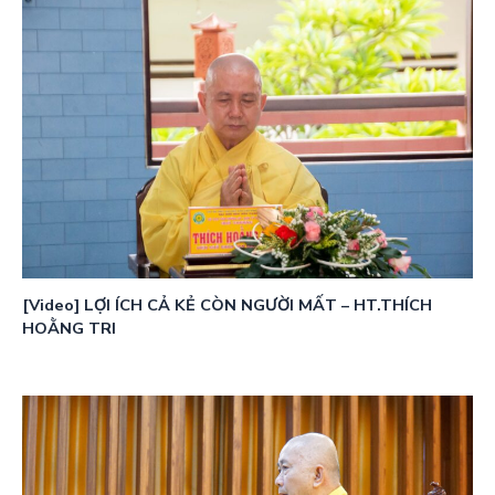
[Video] LỢI ÍCH CẢ KẺ CÒN NGƯỜI MẤT – HT.THÍCH
HOẰNG TRI