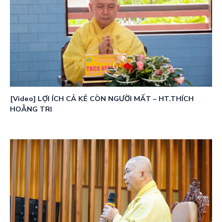
[Video] LỢI ÍCH CẢ KẺ CÒN NGƯỜI MẤT – HT.THÍCH
HOẰNG TRI