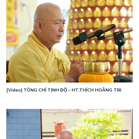
[Video] TÔNG CHỈ TỊNH ĐỘ – HT.THÍCH HOẰNG TRI