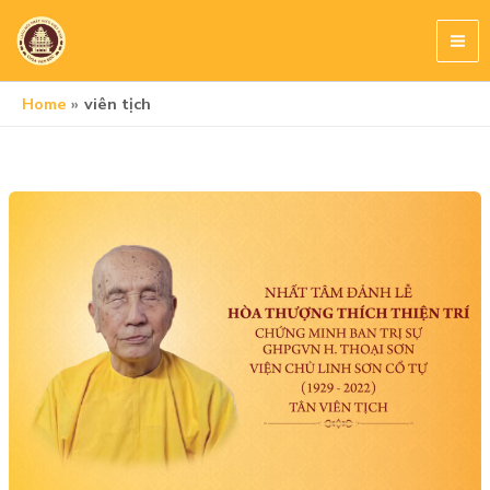
Skip
to
content
Home
viên tịch