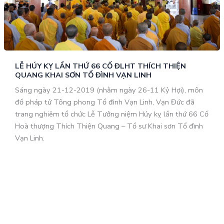
LỄ HÚY KỴ LẦN THỨ 66 CỐ ĐLHT THÍCH THIỆN
QUANG KHAI SƠN TỔ ĐÌNH VẠN LINH
Sáng ngày 21-12-2019 (nhằm ngày 26-11 Kỷ Hợi), môn
đồ pháp tử Tông phong Tổ đình Vạn Linh, Vạn Đức đã
trang nghiêm tổ chức Lễ Tưởng niệm Húy kỵ lần thứ 66 Cố
Hoà thượng Thích Thiện Quang – Tổ sư Khai sơn Tổ đình
Vạn Linh.