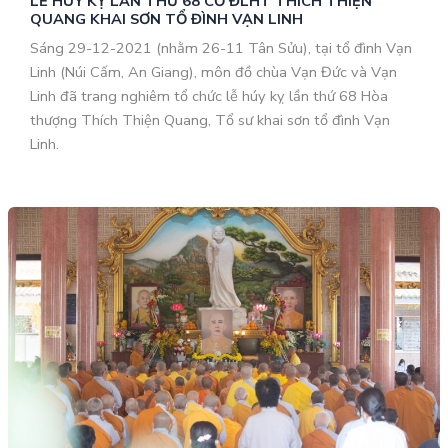
LỄ HÚY KỴ LẦN THỨ 68 CỐ ĐLHT THÍCH THIỆN
QUANG KHAI SƠN TỔ ĐÌNH VẠN LINH
Sáng 29-12-2021 (nhằm 26-11 Tân Sửu), tại tổ đình Vạn
Linh (Núi Cấm, An Giang), môn đồ chùa Vạn Đức và Vạn
Linh đã trang nghiêm tổ chức lễ húy kỵ lần thứ 68 Hòa
thượng Thích Thiện Quang, Tổ sư khai sơn tổ đình Vạn
Linh.