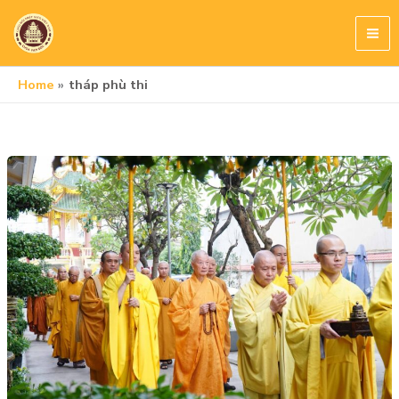
Skip
to
content
Home
tháp phù thi