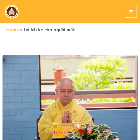
Skip
to
content
Home
lợi ích kẻ còn người mất