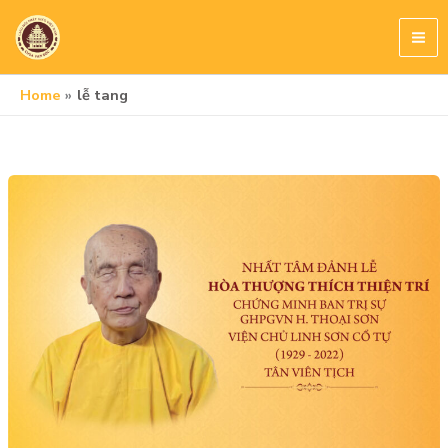
Skip
to
content
Home
lễ tang