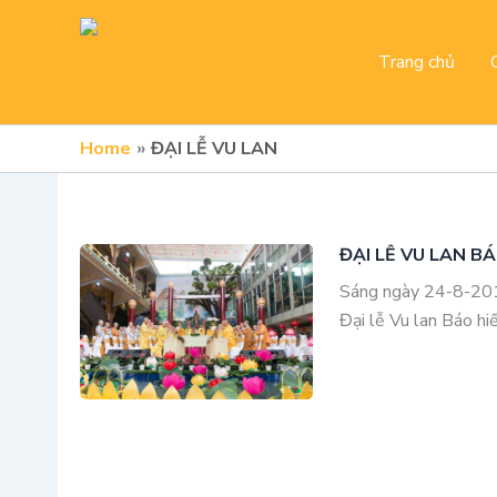
Skip
to
Trang chủ
content
Home
ĐẠI LỄ VU LAN
ĐẠI LỄ VU LAN BÁ
Sáng ngày 24-8-201
Đại lễ Vu lan Báo h