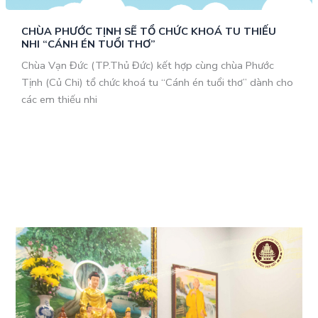
CHÙA PHƯỚC TỊNH SẼ TỔ CHỨC KHOÁ TU THIẾU
NHI “CÁNH ÉN TUỔI THƠ”
Chùa Vạn Đức (TP.Thủ Đức) kết hợp cùng chùa Phước
Tịnh (Củ Chi) tổ chức khoá tu “Cánh én tuổi thơ” dành cho
các em thiếu nhi