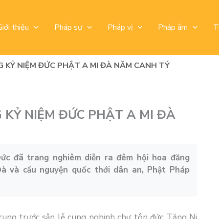
Giới thiệu
Pháp sự
Pháp vị
Pháp âm
T
 KỶ NIỆM ĐỨC PHẬT A MI ĐÀ NĂM CANH TÝ
KỶ NIỆM ĐỨC PHẬT A MI ĐÀ
Đức đã trang nghiêm diễn ra đêm hội hoa đăng
 và cầu nguyện quốc thới dân an, Phật Pháp
trung trước sân lễ cung nghinh chư tôn đức Tăng Ni