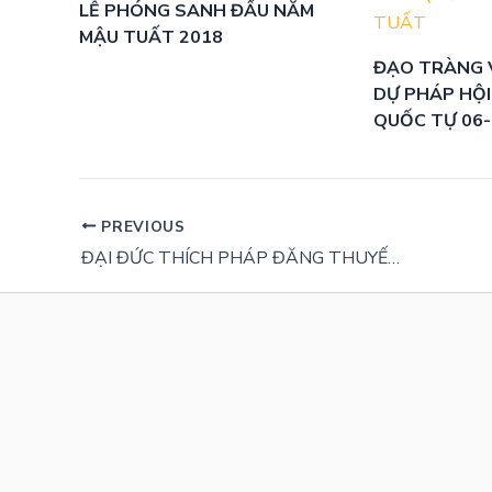
LỄ PHÓNG SANH ĐẦU NĂM
MẬU TUẤT 2018
ĐẠO TRÀNG 
DỰ PHÁP HỘI
QUỐC TỰ 06
PREVIOUS
ĐẠI ĐỨC THÍCH PHÁP ĐĂNG THUYẾT PHÁP TẠI KTPT KỲ 39 TẠI CHÙA VẠN ĐỨC