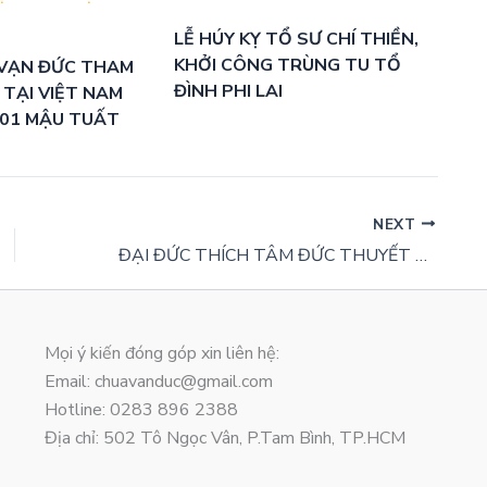
LỄ HÚY KỴ TỔ SƯ CHÍ THIỀN,
KHỞI CÔNG TRÙNG TU TỔ
VẠN ĐỨC THAM
ĐÌNH PHI LAI
 TẠI VIỆT NAM
-01 MẬU TUẤT
NEXT
ĐẠI ĐỨC THÍCH TÂM ĐỨC THUYẾT GIẢNG TẠI LỚP GIÁO LÝ CHÙA VẠN ĐỨC 2021
Mọi ý kiến đóng góp xin liên hệ:
Email: chuavanduc@gmail.com
Hotline: 0283 896 2388
Địa chỉ: 502 Tô Ngọc Vân, P.Tam Bình, TP.HCM