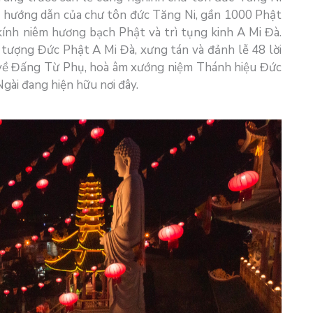
và hướng dẫn của chư tôn đức Tăng Ni, gần 1000 Phật
kính niêm hương bạch Phật và trì tụng kinh A Mi Đà.
 tượng Đức Phật A Mi Đà, xưng tán và đảnh lễ 48 lời
 về Đấng Từ Phụ, hoà âm xướng niệm Thánh hiệu Đức
gài đang hiện hữu nơi đây.