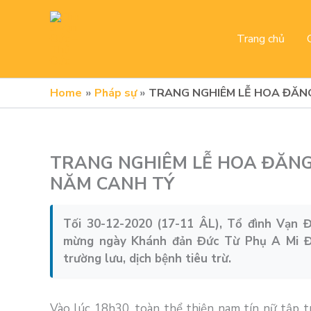
Skip
to
Trang chủ
content
Home
Pháp sự
TRANG NGHIÊM LỄ HOA ĐĂNG
TRANG NGHIÊM LỄ HOA ĐĂNG 
NĂM CANH TÝ
Tối 30-12-2020 (17-11 ÂL), Tổ đình Vạn 
mừng ngày Khánh đản Đức Từ Phụ A Mi Đà
trường lưu, dịch bệnh tiêu trừ.
Vào lúc 18h30, toàn thể thiện nam tín nữ tập 