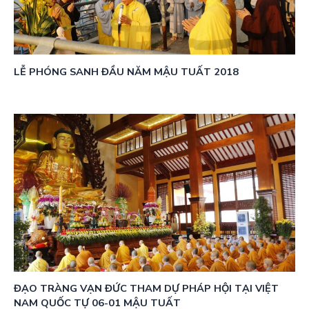
LỄ PHÓNG SANH ĐẦU NĂM MẬU TUẤT 2018
ĐẠO TRÀNG VẠN ĐỨC THAM DỰ PHÁP HỘI TẠI VIỆT
NAM QUỐC TỰ 06-01 MẬU TUẤT