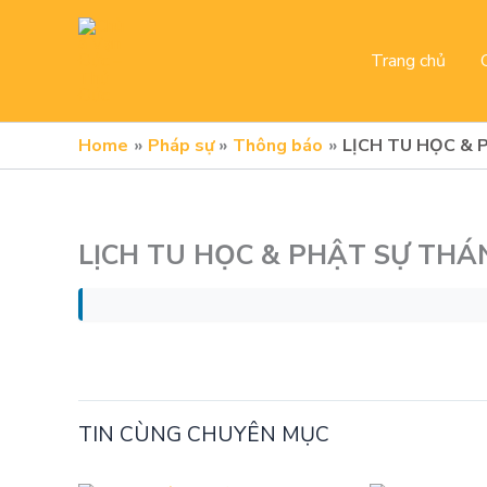
Skip
to
Trang chủ
content
Home
Pháp sự
Thông báo
LỊCH TU HỌC & 
LỊCH TU HỌC & PHẬT SỰ THÁN
TIN CÙNG CHUYÊN MỤC