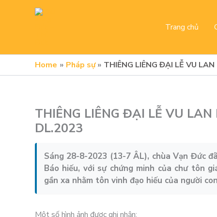
Skip
to
Trang chủ
content
Home
Pháp sự
THIÊNG LIÊNG ĐẠI LỄ VU LAN
THIÊNG LIÊNG ĐẠI LỄ VU LAN
DL.2023
Sáng 28-8-2023 (13-7 ÂL), chùa Vạn Đức đã
Báo hiếu, với sự chứng minh của chư tôn g
gần xa nhằm tôn vinh đạo hiếu của người con
Một số hình ảnh được ghi nhận: