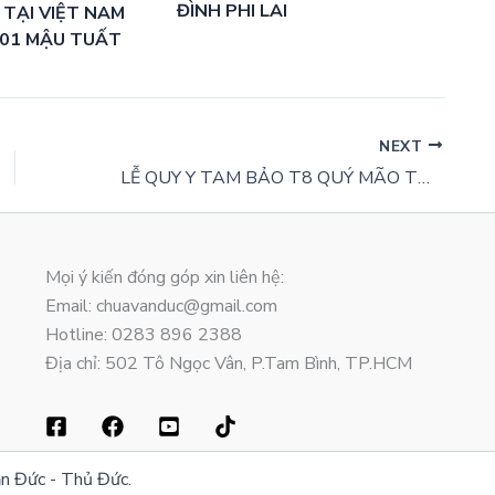
ĐÌNH PHI LAI
 TẠI VIỆT NAM
-01 MẬU TUẤT
NEXT
LỄ QUY Y TAM BẢO T8 QUÝ MÃO TẠI CHÙA VẠN ĐỨC
Mọi ý kiến đóng góp xin liên hệ:
Email: chuavanduc@gmail.com
Hotline: 0283 896 2388
Địa chỉ: 502 Tô Ngọc Vân, P.Tam Bình, TP.HCM
n Đức - Thủ Đức.