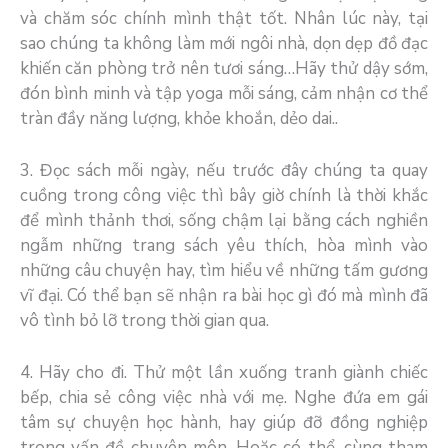
và chăm sóc chính mình thật tốt. Nhân lúc này, tại
sao chúng ta không làm mới ngôi nhà, dọn dẹp đồ đạc
khiến căn phòng trở nên tươi sáng…Hãy thử dậy sớm,
đón bình minh và tập yoga mỗi sáng, cảm nhận cơ thể
tràn đầy năng lượng, khỏe khoắn, dẻo dai..
3. Đọc sách mỗi ngày, nếu trước đây chúng ta quay
cuồng trong công việc thì bây giờ chính là thời khắc
để mình thảnh thơi, sống chậm lại bằng cách nghiền
ngẫm những trang sách yêu thích, hòa mình vào
những câu chuyện hay, tìm hiểu về những tấm gương
vĩ đại. Có thể bạn sẽ nhận ra bài học gì đó mà mình đã
vô tình bỏ lỡ trong thời gian qua.
4. Hãy cho đi. Thử một lần xuống tranh giành chiếc
bếp, chia sẻ công việc nhà với mẹ. Nghe đứa em gái
tâm sự chuyện học hành, hay giúp đỡ đồng nghiệp
trong vấn đề chuyên môn. Hoặc có thể, cùng tham