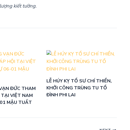
lượng kiết tường.
LỄ HÚY KỴ TỔ SƯ CHÍ THIỀN,
KHỞI CÔNG TRÙNG TU TỔ
VẠN ĐỨC THAM
ĐÌNH PHI LAI
 TẠI VIỆT NAM
-01 MẬU TUẤT