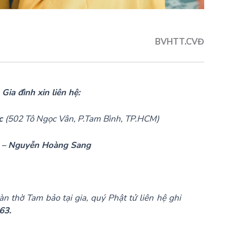
BVHTT.CVĐ
ia đình xin liên hệ:
ức
(502 Tô Ngọc Vân, P.Tam Bình, TP.HCM)
 – Nguyễn Hoàng Sang
àn thờ Tam bảo tại gia, quý Phật tử liên hệ ghi
63.