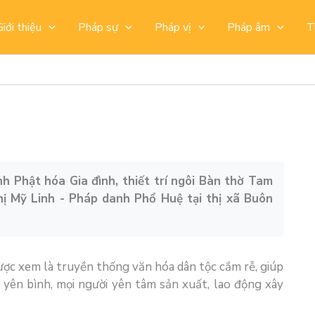
Giới thiệu
Pháp sự
Pháp vị
Pháp âm
T
h Phật hóa Gia đình, thiết trí ngôi Bàn thờ Tam
hị Mỹ Linh - Pháp danh Phổ Huệ tại thị xã Buôn
được xem là truyền thống văn hóa dân tộc cắm rễ, giúp
 yên bình, mọi người yên tâm sản xuất, lao động xây