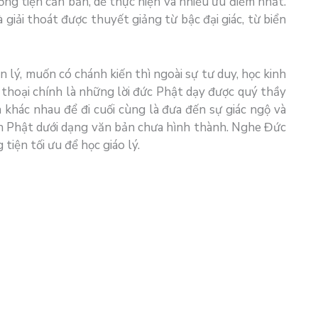
ng tiện căn bản, dễ thực hiện và nhiều ưu điểm nhất.
 giải thoát được thuyết giảng từ bậc đại giác, từ biển
 lý, muốn có chánh kiến thì ngoài sự tư duy, học kinh
p thoại chính là những lời đức Phật dạy được quý thầy
khác nhau để đi cuối cùng là đưa đến sự giác ngộ và
inh Phật dưới dạng văn bản chưa hình thành. Nghe Đức
iện tối ưu để học giáo lý.