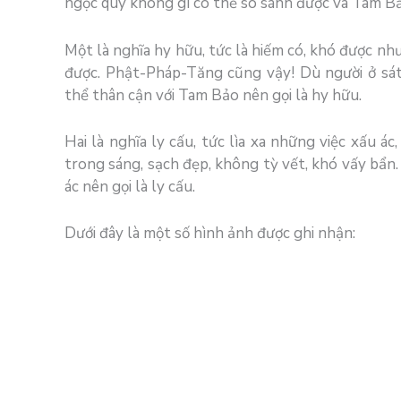
ngọc quý không gì có thể so sánh được và Tam Bả
Một là nghĩa hy hữu, tức là hiếm có, khó được nh
được. Phật-Pháp-Tăng cũng vậy! Dù người ở sá
thể thân cận với Tam Bảo nên gọi là hy hữu.
Hai là nghĩa ly cấu, tức lìa xa những việc xấu á
trong sáng, sạch đẹp, không tỳ vết, khó vấy bẩn
ác nên gọi là ly cấu.
Dưới đây là một số hình ảnh được ghi nhận: