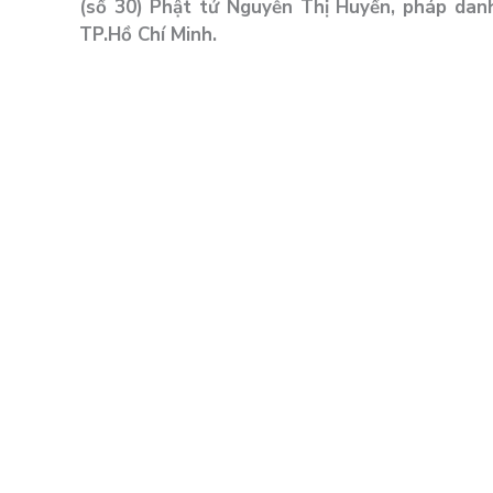
(số 30) Phật tử Nguyễn Thị Huyền, pháp da
TP.Hồ Chí Minh.