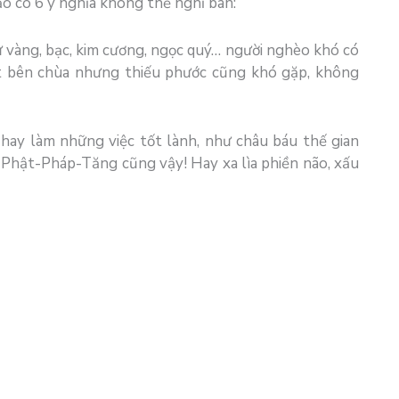
o có 6 ý nghĩa không thể nghĩ bàn:
ư vàng, bạc, kim cương, ngọc quý… người nghèo khó có
t bên chùa nhưng thiếu phước cũng khó gặp, không
c, hay làm những việc tốt lành, như châu báu thế gian
. Phật-Pháp-Tăng cũng vậy! Hay xa lìa phiền não, xấu