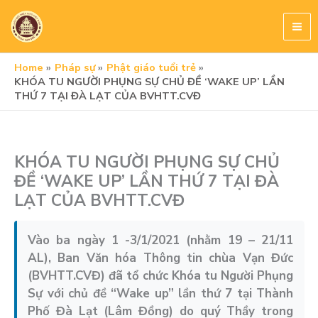
Skip
to
content
Home
Pháp sự
Phật giáo tuổi trẻ
KHÓA TU NGƯỜI PHỤNG SỰ CHỦ ĐỀ ‘WAKE UP’ LẦN
THỨ 7 TẠI ĐÀ LẠT CỦA BVHTT.CVĐ
KHÓA TU NGƯỜI PHỤNG SỰ CHỦ
ĐỀ ‘WAKE UP’ LẦN THỨ 7 TẠI ĐÀ
LẠT CỦA BVHTT.CVĐ
Vào ba ngày 1 -3/1/2021 (nhằm 19 – 21/11
AL), Ban Văn hóa Thông tin chùa Vạn Đức
(BVHTT.CVĐ) đã tổ chức Khóa tu Người Phụng
Sự với chủ đề “Wake up” lần thứ 7 tại Thành
Phố Đà Lạt (Lâm Đồng) do quý Thầy trong