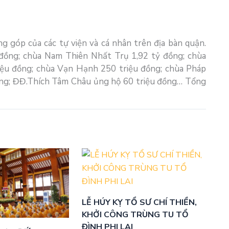
g góp của các tự viện và cá nhân trên địa bàn quận.
đồng; chùa Nam Thiên Nhất Trụ 1,92 tỷ đồng; chùa
iệu đồng; chùa Vạn Hạnh 250 triệu đồng; chùa Pháp
ồng; ĐĐ.Thích Tâm Châu ủng hộ 60 triệu đồng… Tổng
LỄ HÚY KỴ TỔ SƯ CHÍ THIỀN,
KHỞI CÔNG TRÙNG TU TỔ
ĐÌNH PHI LAI