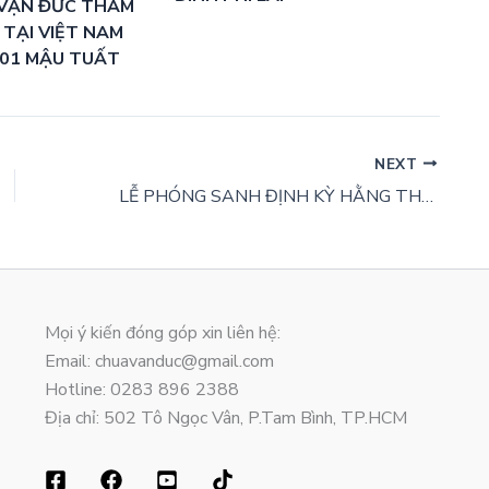
VẠN ĐỨC THAM
 TẠI VIỆT NAM
-01 MẬU TUẤT
NEXT
LỄ PHÓNG SANH ĐỊNH KỲ HẰNG THÁNG CỦA BVHTT.CVĐ
Mọi ý kiến đóng góp xin liên hệ:
Email: chuavanduc@gmail.com
Hotline: 0283 896 2388
Địa chỉ: 502 Tô Ngọc Vân, P.Tam Bình, TP.HCM