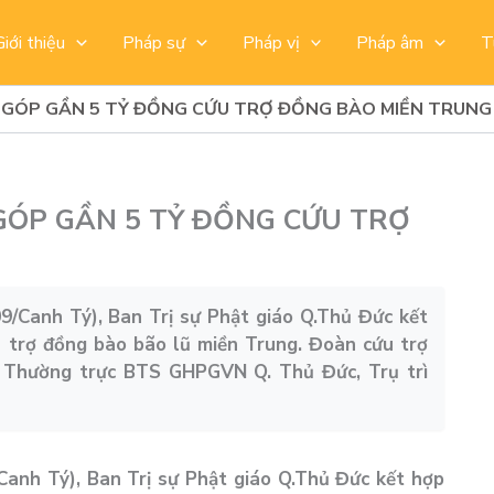
Giới thiệu
Pháp sự
Pháp vị
Pháp âm
T
 GÓP GẦN 5 TỶ ĐỒNG CỨU TRỢ ĐỒNG BÀO MIỀN TRUNG
GÓP GẦN 5 TỶ ĐỒNG CỨU TRỢ
/Canh Tý), Ban Trị sự Phật giáo Q.Thủ Đức kết
 trợ đồng bào bão lũ miền Trung. Đoàn cứu trợ
 Thường trực BTS GHPGVN Q. Thủ Đức, Trụ trì
anh Tý), Ban Trị sự Phật giáo Q.Thủ Đức kết hợp