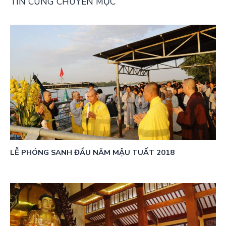
TIN CÙNG CHUYÊN MỤC
LỄ PHÓNG SANH ĐẦU NĂM MẬU TUẤT 2018