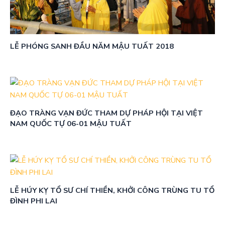
LỄ PHÓNG SANH ĐẦU NĂM MẬU TUẤT 2018
ĐẠO TRÀNG VẠN ĐỨC THAM DỰ PHÁP HỘI TẠI VIỆT
NAM QUỐC TỰ 06-01 MẬU TUẤT
LỄ HÚY KỴ TỔ SƯ CHÍ THIỀN, KHỞI CÔNG TRÙNG TU TỔ
ĐÌNH PHI LAI