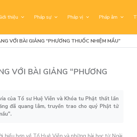
Giới thiệu
Pháp sự
Pháp vị
Pháp âm
T
ĂNG VỚI BÀI GIẢNG “PHƯƠNG THUỐC NHIỆM MẦU”
NG VỚI BÀI GIẢNG “PHƯƠNG
ía của Tổ sư Huệ Viễn và Khóa tu Phật thất lần
ăng đã quang lâm, truyền trao cho quý Phật tử
mầu".
i hiểu hơn về Tổ Huệ Viễn và những bài học từ Ngài.