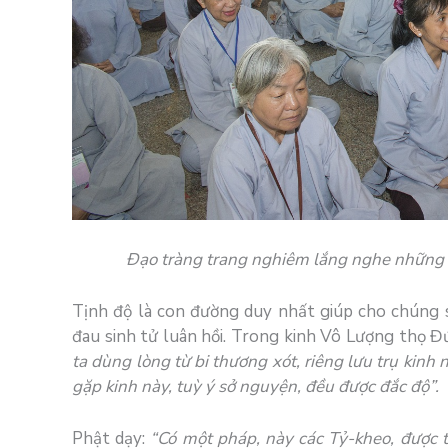
Đạo tràng trang nghiêm lắng nghe những 
Tịnh độ
là
con đường
duy nhất
giúp cho
chúng 
đau
sinh tử luân hồi
. Trong
kinh Vô Lượng thọ
Đ
ta dùng
lòng từ
bi thương
xót, riêng lưu trụ kinh
gặp kinh này,
tuỳ ý
sở nguyện
, đều được đắc độ”.
Phật dạy:
“
Có một pháp, này các Tỷ-kheo, được 