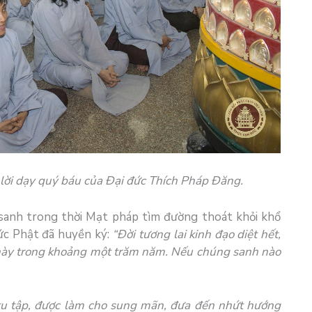
lời dạy quý báu của Đại đức Thích Pháp Đăng.
sanh
trong
thời Mạt pháp
tìm đường
thoát khỏi
khổ
ức Phật
đã huyền ký:
“Đời tương lai
kinh đạo
diệt hết,
 này
trong khoảng
một trăm năm. Nếu
chúng sanh
nào
tu tập, được làm cho sung mãn, đưa đến nhứt hướng