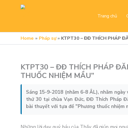
Skip
to
Trang chủ
content
Home
Pháp sự
KTPT30 – ĐĐ THÍCH PHÁP Đ
KTPT30 – ĐĐ THÍCH PHÁP ĐĂ
THUỐC NHIỆM MẦU”
Sáng 15-9-2018 (nhằm 6-8 ÂL), nhằm ngày v
thứ 30 tại chùa Vạn Đức, ĐĐ Thích Pháp Đ
bài thuyết với tựa đề "Phương thuốc nhiệm 
Những lời dạy quý báu của Thầy đã giúp mọi ngườ