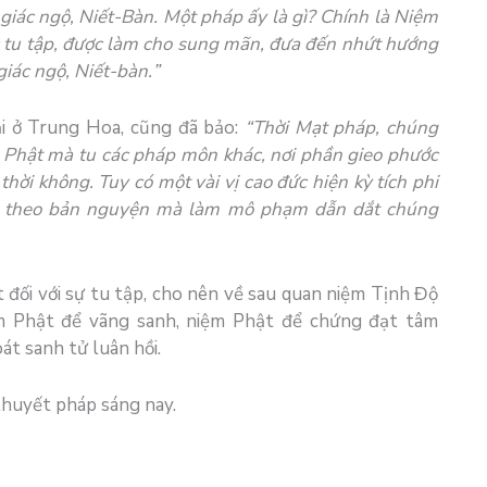
 giác ngộ, Niết-
B
àn. Một pháp ấy là gì? Chính là Niệm
c tu tập, được làm cho sung mãn, đưa đến nhứt hướng
giác ngộ, Niết-bàn.
”
i
ở Trung Hoa, cũng đã bảo:
“Thời
Mạt pháp
,
chúng
 Phật
mà tu các
pháp môn
khác, nơi phần gieo
phước
thời không. Tuy có một vài vị cao đức hiện
kỳ tích
phi
 theo
bản nguyện
mà làm
mô phạm
dẫn dắt
chúng
t đối với sự tu tập, cho nên về sau quan niệm Tịnh Độ
ệm Phật để vãng sanh, niệm Phật để chứng đạt tâm
át sanh tử luân hồi.
 thuyết pháp sáng nay.