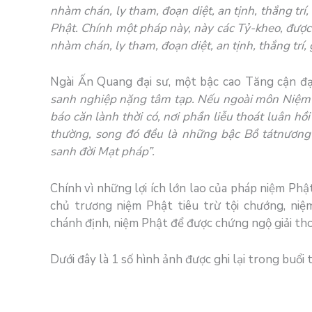
nhàm chán, ly tham, đoạn diệt, an tịnh, thắng trí,
Phật. Chính một pháp này, này các Tỷ-kheo, đượ
nhàm chán, ly tham, đoạn diệt, an tịnh, thắng trí, 
Ngài
Ấn Quang đại sư
, một bậc
cao Tăng
cận đạ
sanh nghiệp nặng tâm tạp
. Nếu ngoài môn
Niệm
báo
căn lành thời có, nơi phần liễu thoát
luân hồi
thường
, song đó đều là những bậc
Bồ tát
nương
sanh
đời Mạt pháp”.
Chính vì những lợi ích lớn lao của pháp niệm Phậ
chủ trương niệm Phật tiêu trừ tội chướng, ni
chánh định, niệm Phật để được chứng ngộ giải tho
Dưới đây là 1 số hình ảnh được ghi lại trong buổi