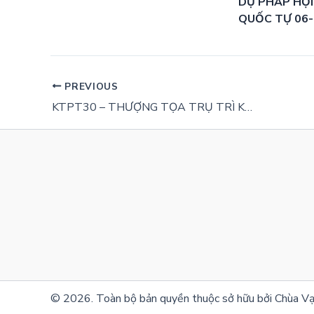
DỰ PHÁP HỘI
QUỐC TỰ 06
PREVIOUS
KTPT30 – THƯỢNG TỌA TRỤ TRÌ KHAI THỊ TÔNG CHỈ PHÁP MÔN NIỆM PHẬT
© 2026. Toàn bộ bản quyền thuộc sở hữu bởi Chùa Vạ