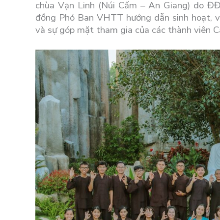
chùa Vạn Linh (Núi Cấm – An Giang) do Đ
đồng Phó Ban VHTT hướng dẫn sinh hoạt, vớ
và sự góp mặt tham gia của các thành viên 