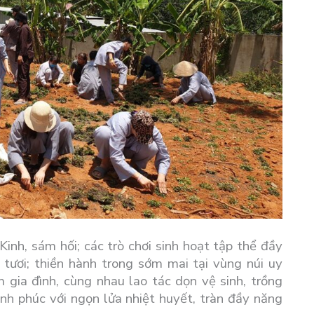
inh, sám hối; các trò chơi sinh hoạt tập thể đầy
 tươi; thiền hành trong sớm mai tại vùng núi uy
 gia đình, cùng nhau lao tác dọn vệ sinh, trồng
nh phúc với ngọn lửa nhiệt huyết, tràn đầy năng