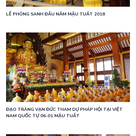
LỄ PHÓNG SANH ĐẦU NĂM MẬU TUẤT 2018
ĐẠO TRÀNG VẠN ĐỨC THAM DỰ PHÁP HỘI TẠI VIỆT
NAM QUỐC TỰ 06-01 MẬU TUẤT