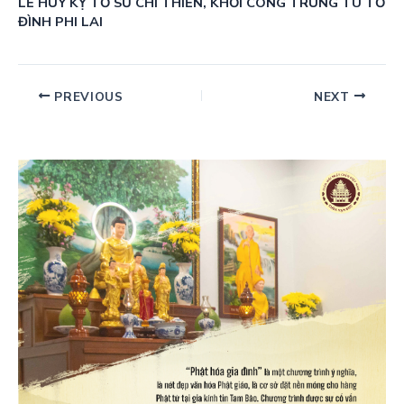
LỄ HÚY KỴ TỔ SƯ CHÍ THIỀN, KHỞI CÔNG TRÙNG TU TỔ
ĐÌNH PHI LAI
PREVIOUS
NEXT