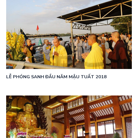
LỄ PHÓNG SANH ĐẦU NĂM MẬU TUẤT 2018