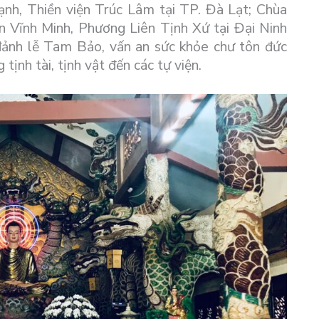
nh, Thiền viện Trúc Lâm tại TP. Đà Lạt; Chùa
 Vĩnh Minh, Phương Liên Tịnh Xứ tại Đại Ninh
đảnh lễ Tam Bảo, vấn an sức khỏe chư tôn đức
ịnh tài, tịnh vật đến các tự viện.