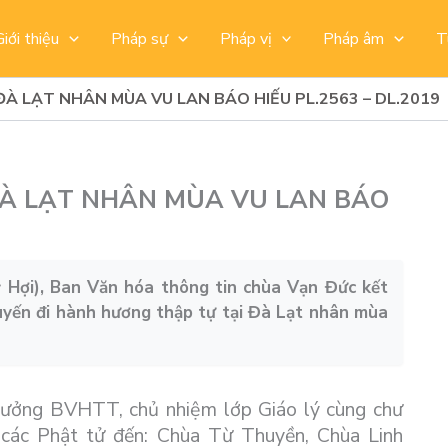
Giới thiệu
Pháp sự
Pháp vị
Pháp âm
T
À LẠT NHÂN MÙA VU LAN BÁO HIẾU PL.2563 – DL.2019
À LẠT NHÂN MÙA VU LAN BÁO
 Hợi), Ban Văn hóa thông tin chùa Vạn Đức kết
uyến đi hành hương thập tự tại Đà Lạt nhân mùa
rưởng BVHTT, chủ nhiệm lớp Giáo lý cùng chư
các Phật tử đến: Chùa Từ Thuyền, Chùa Linh