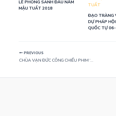
LỄ PHÓNG SANH ĐẦU NĂM
MẬU TUẤT 2018
ĐẠO TRÀNG 
DỰ PHÁP HỘI
QUỐC TỰ 06
PREVIOUS
CHÙA VẠN ĐỨC CÔNG CHIẾU PHIM ‘VỀ PHÍA MẶT TRỜI’ TẠI CHÙA TỪ THUYỀN