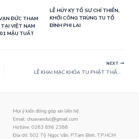
LỄ HÚY KỴ TỔ SƯ CHÍ THIỀN,
KHỞI CÔNG TRÙNG TU TỔ
VẠN ĐỨC THAM
ĐÌNH PHI LAI
 TẠI VIỆT NAM
-01 MẬU TUẤT
NEXT
LỄ KHAI MẠC KHÓA TU PHẬT THẤT KỲ 34 TẠI CHÙA VẠN ĐỨC
Mọi ý kiến đóng góp xin liên hệ:
Email: chuavanduc@gmail.com
Hotline: 0283 896 2388
Địa chỉ: 502 Tô Ngọc Vân, P.Tam Bình, TP.HCM