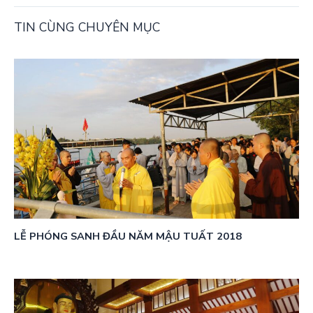
TIN CÙNG CHUYÊN MỤC
LỄ PHÓNG SANH ĐẦU NĂM MẬU TUẤT 2018