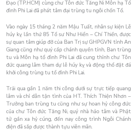
Đạo (TP.HCM) cùng chư Tôn đức Tăng Ni Môn hạ Tổ
đình Phi Lai đã phát tâm đại trùng tu ngôi chốn Tổ.
Vào ngày 15 tháng 2 năm Mậu Tuất, nhân sự kiện Lễ
húy kỵ lần thứ 85 Tổ sư Như Hiển – Chí Thiền, được
sự quan tâm giúp đỡ của Ban Trị sự GHPGVN tỉnh An
Giang cũng như quý cấp chánh quyền tỉnh, Ban trùng
tu và Môn hạ tổ đình Phi Lai đã cung thỉnh chư Tôn
đức quang lâm tham dự lễ húy kỵ và động thổ đặt đá
khởi công trùng tu tổ đình Phi Lai.
Trải qua gần 1 năm thi công dưới sự trực tiếp quang
lâm và chỉ dẫn tận tình của HT. Thích Thiện Nhơn –
Trưởng ban trùng tu cũng như sự hoan hỷ công đức
của chư Tôn đức Tăng Ni, quý nhà hảo tâm và Phật
tử gần xa hỷ cúng, đến nay công trình Ngôi Chánh
điện đã sắp được thành tựu viên mãn.