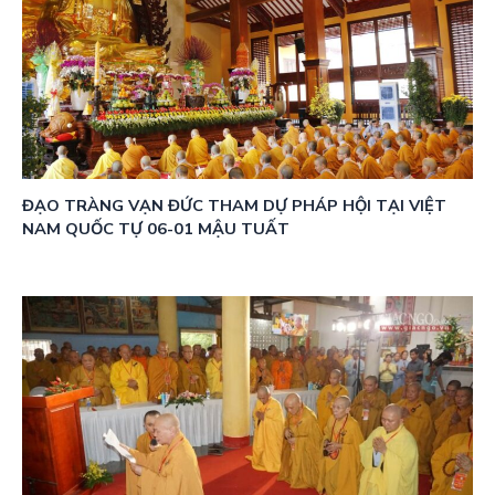
ĐẠO TRÀNG VẠN ĐỨC THAM DỰ PHÁP HỘI TẠI VIỆT
NAM QUỐC TỰ 06-01 MẬU TUẤT