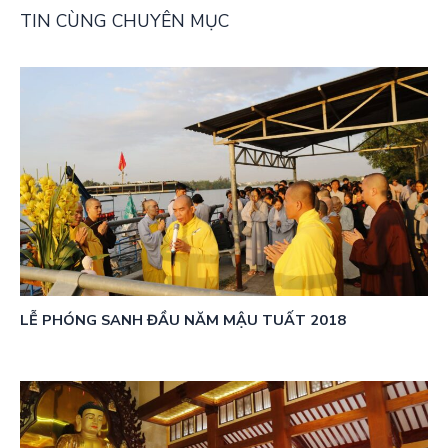
TIN CÙNG CHUYÊN MỤC
LỄ PHÓNG SANH ĐẦU NĂM MẬU TUẤT 2018